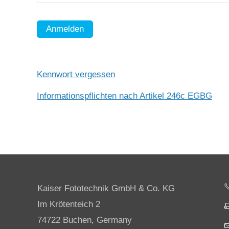
Anmelden
Kennwort vergessen
Informationspflichten nach Artikel 246c EGBG
Kaiser Fototechnik GmbH & Co. KG
Im Krötenteich 2
74722 Buchen, Germany