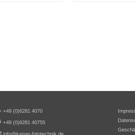
+49 (0)6281 4070
Impres
Datens
+49 (0)6281 40755
Geschä
nf
k
s
r-f
t
t
chn
k
d