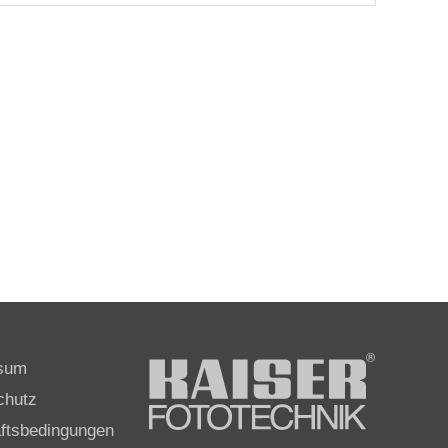
sum
chutz
ftsbedingungen