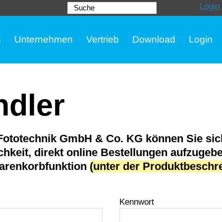
Login
Suche
s
Unternehmen
Vertrieb
Download
Login
ndler
r Fototechnik GmbH & Co. KG können Sie sic
chkeit, direkt online Bestellungen aufzugeb
arenkorbfunktion
(unter der Produktbeschre
Kennwort