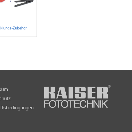
klungs-Zubehör
sum
chutz
ftsbedingungen