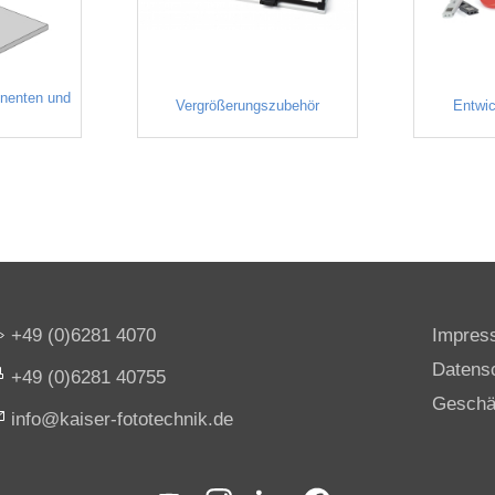
onenten und
Vergrößerungszubehör
Entwic
+49 (0)6281 4070
Impres
Datens
+49 (0)6281 40755
Geschä
nf
k
s
r-f
t
t
chn
k
d