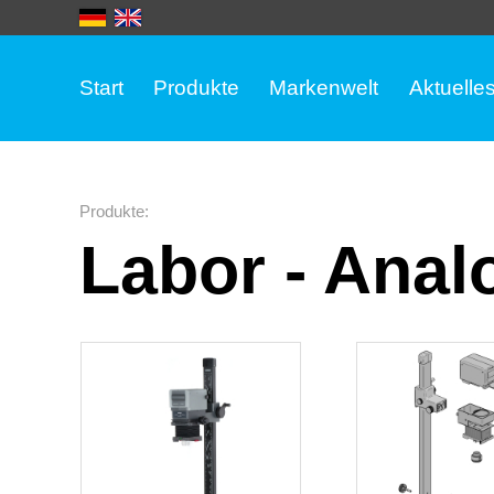
Start
Produkte
Markenwelt
Aktuelle
Produkte
:
Labor - Anal