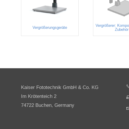
Vergrößerer: Komp
Vergrößerungsgeräte
Zubehör
Kaiser Fototechnik GmbH & Co. KG
Im Krötenteich 2
74722 Buchen, Germany