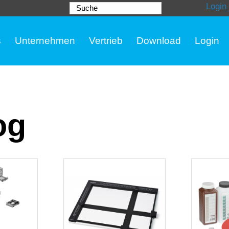
Login
Suche
s
Unternehmen
Vertrieb
Download
Login
og