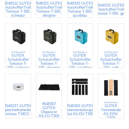
9548311 GUTEK
9548331 GUTEK
9548330 GUTEK
9548332 GUTEK
Schutzkoffer/Trolley
Schutzkoffer/Trolley
Schutzkoffer/Trolley
Schutzkoffer/Trolley
Tortoise T-300,
Tortoise T-300,
Tortoise T-300,
Tortoise T-300, gelb
schwarz
olivgrün
azurblau
9548309
9548327
9548325
9548326
GUTEK
GUTEK
GUTEK
GUTEK
Schutzkoffer
Schutzkoffer
Schutzkoffer
Schutzkoffer
Tortoise T-
Tortoise T-
Tortoise T-
Tortoise T-
230, schwarz
230, olivgrün
230, azurblau
230, gelb
9548305
9548307
9548337 GUTEK
9548303 GUTEK
GUTEK
GUTEK
Speicherkartenbox
Inneneinteilungs-
Trennwände
Organizer
Tortoise T-MCC-1
Set AS-DV-T300
AS-EDV-
AS-LO-T300
T300