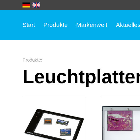
Start
Produkte
Markenwelt
Aktuelle
Produkte
:
Leuchtplatte