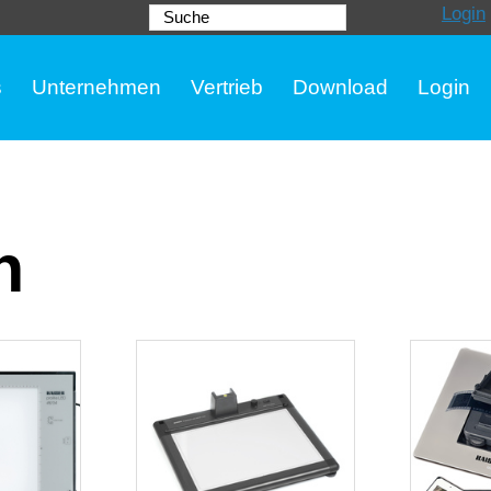
Login
Suche
s
Unternehmen
Vertrieb
Download
Login
n