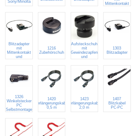
Sony/Minolta
Mittenkontakt
1301
1211
Blitzadapter
Aufsteckschuh
mit
1216
mit
1303
Mittenkontakt
Zubehörschuh
Gewindezapfen
Blitzadapter
und
und
Blitzkabel
Kontermutter
1326
1420
1423
1407
Winkelstecker
Verlängerungskabel
Verlängerungskabel
Blitzkabel
PC
0,5 m
2,0 m
PC-PC
Selbstmontage