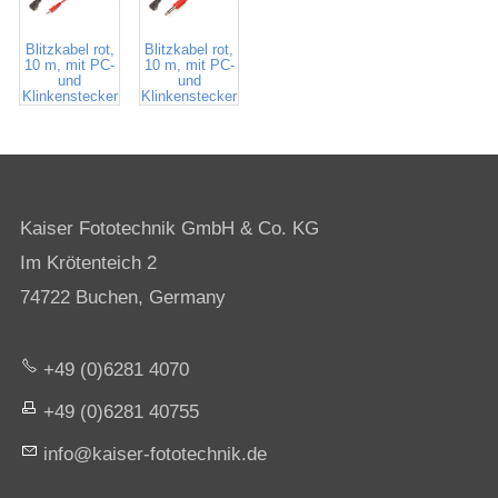
1408
1409
Blitzkabel rot,
Blitzkabel rot,
10 m, mit PC-
10 m, mit PC-
und
und
Klinkenstecker
Klinkenstecker
ø 3,5 mm
ø 6,35 mm
Kaiser Fototechnik GmbH & Co. KG
Im Krötenteich 2
74722 Buchen, Germany
+49 (0)6281 4070
+49 (0)6281 40755
nf
k
s
r-f
t
t
chn
k
d