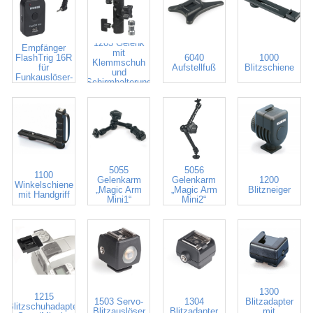
7017 Zusatz-
1203 Gelenk
Empfänger
mit
FlashTrig 16R
6040
1000
Klemmschuh
für
Aufstellfuß
Blitzschiene
und
Funkauslöser-
Schirmhalterung
Set # 7016
5055
5056
1100
Gelenkarm
Gelenkarm
1200
Winkelschiene
„Magic Arm
„Magic Arm
Blitzneiger
mit Handgriff
Mini1“
Mini2“
1300
1215
1503 Servo-
1304
Blitzadapter
Blitzschuhadapter
Blitzauslöser
Blitzadapter
mit