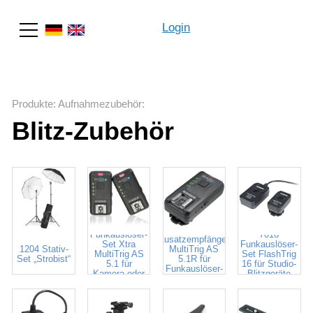
Login
Suche
Produkte
:
Aufnahmezubehör
:
Blitz-Zubehör
7001
7002
Funkauslöser-
7016
Zusatzempfänger
Set Xtra
Funkauslöser-
1204 Stativ-
MultiTrig AS
MultiTrig AS
Set FlashTrig
Set „Strobist“
5.1R für
5.1 für
16 für Studio-
Funkauslöser-
Kamera oder
Blitzgeräte
Set # 7001
Blitz