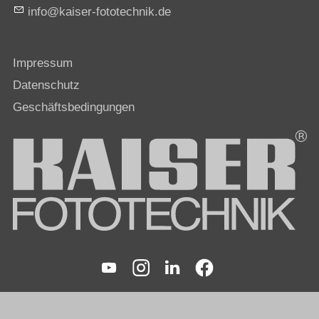
nf
k
s
r-f
t
t
chn
k
d
Impressum
Datenschutz
Geschäftsbedingungen