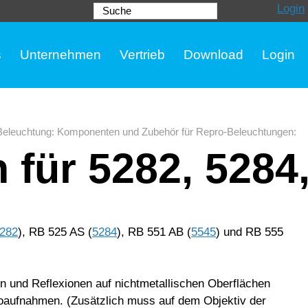
Login
Suche
s
Unternehmen
Vertrieb
Download
Login
Beleuchtung: Komponenten und Zubehör für Repro-Beleuchtungen
:
en für 5282, 5284
282
), RB 525 AS (
5284
), RB 551 AB (
5545
) und RB 555
n und Reflexionen auf nichtmetallischen Oberflächen
roaufnahmen. (Zusätzlich muss auf dem Objektiv der