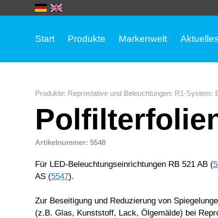
Start
Produkte
Markenwelt
Aktuelle
Produkte
:
Reprostative und Beleuchtungen
:
R1-System
:
Polfilterfoli
Artikelnummer: 5548
Für LED-Beleuchtungseinrichtungen RB 521 AB (
5
AS (
5547
).
Zur Beseitigung und Reduzierung von Spiegelunge
(z.B. Glas, Kunststoff, Lack, Ölgemälde) bei Rep