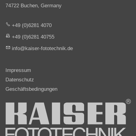
74722 Buchen, Germany
+49 (0)6281 4070
+49 (0)6281 40755
nf
k
s
r-f
t
t
chn
k
d
Impressum
Datenschutz
Geschäftsbedingungen