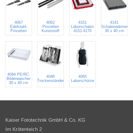
4067
4062
4151
4141
Edelstahl-
Pinzetten
Laborschalen
Schalenwärmer
Pinzetten
Kunststoff
4151-4178
30 x 40 cm
4094 PE/RC-
4048
4065
Bilderwascher
Trockenständer
Laborschürze
30 x 40 cm
Kaiser Fototechnik GmbH & Co. KG
Im Krötenteich 2