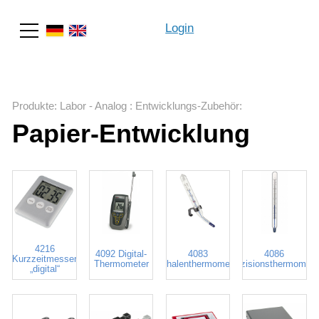
Login
Suche
Produkte
:
Labor - Analog
:
Entwicklungs-Zubehör
:
Papier-Entwicklung
4216
4092 Digital-
4083
4086
Kurzzeitmesser
Thermometer
Schalenthermometer
Präzisionsthermomete
„digital“