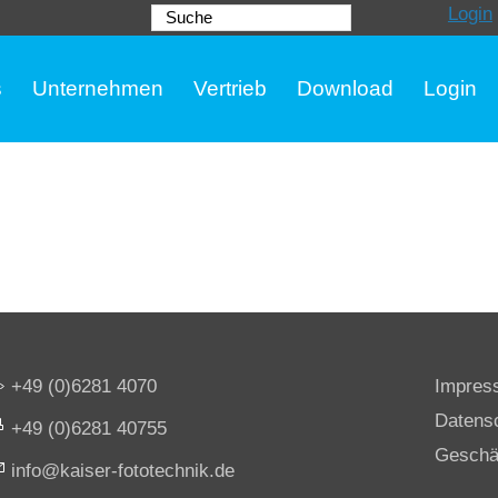
Login
Suche
s
Unternehmen
Vertrieb
Download
Login
+49 (0)6281 4070
Impres
Datens
+49 (0)6281 40755
Geschä
nf
k
s
r-f
t
t
chn
k
d