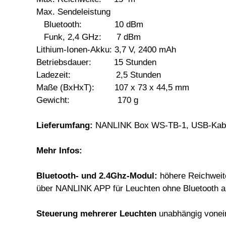
Max. Sendeleistung
Bluetooth: 10 dBm
Funk, 2,4 GHz: 7 dBm
Lithium-Ionen-Akku: 3,7 V, 2400 mAh
Betriebsdauer: 15 Stunden
Ladezeit: 2,5 Stunden
Maße (BxHxT): 107 x 73 x 44,5 mm
Gewicht: 170 g
Lieferumfang:
NANLINK Box WS-TB-1, USB-Kabel 
Mehr Infos:
Bluetooth- und 2.4Ghz-Modul:
höhere Reichweite
über NANLINK APP für Leuchten ohne Bluetooth a
Steuerung mehrerer Leuchten
unabhängig vonei