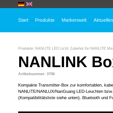
Start
Produkte
Markenwelt
Aktuelle
Produkte
:
NANLITE LED Licht
:
Zubehör für NANLITE Mix
NANLINK Bo
Artikelnummer: 3706
Kompakte Transmitter-Box zur komfortablen, kabe
NANLITE/NANLUX/NanGuang LED-Leuchten bzw. 
(Kompatibilitätsliste siehe unten). Bluetooth und