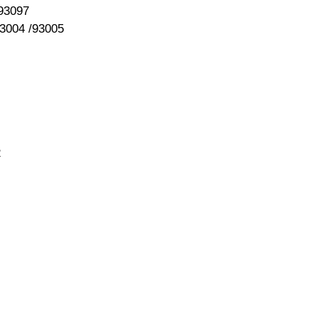
097
04 /93005
2