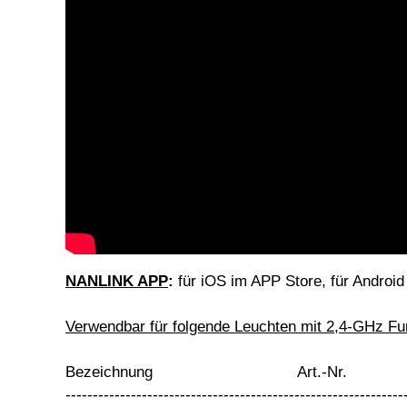
NANLINK APP
:
für iOS im APP Store, für Android 
Verwendbar für folgende Leuchten mit 2,4-GHz F
Bezeichnung Art.-Nr.
--------------------------------------------------------------