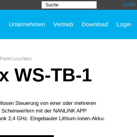
Login
Suche
s
Unternehmen
Vertrieb
Download
Login
Panel Leuchten
:
x WS-TB-1
llosen Steuerung von einer oder mehreren
Scheinwerfern mit der NANLINK APP
 Funk 2,4 GHz. Eingebauter Lithium-Ionen-Akku.