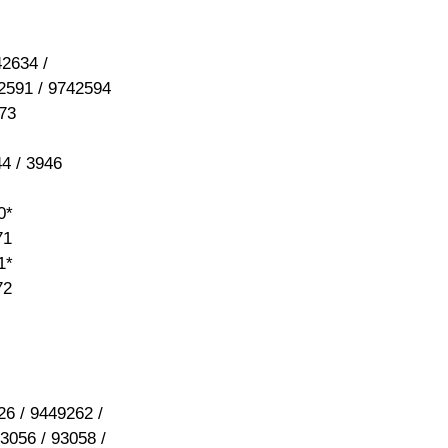
2634 /
2591 / 9742594
73
 / 3946
0*
71
1*
72
/ 9449262 /
56 / 93058 /