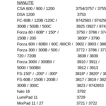
NANLITE
CSA 600 / 900 / 1200 3754/3757 / 3755/3
DSA 1200 3753
FC-60B / 120B /120C / 9742583 / 9742584 
300B / 500B / 500C 3925 /3927 / 974
Forza 60 / 60B* / 150* / 3750 / 3766 / 3749*
150B / 200 3830* / 3790
Forza 60II / 60BII / 60C /60CR / 3902 / 3903 / 38
Forza 300 / 300B / 500 / 3772 / 3786 / 377
720 / 720B 3838 / 3839
Forza 300II / 300BII / 3910 / 3911 /
500II / 500BII 3912 / 3913
FS-150* / -200* / -300* 3818* / 3820* / 3
FS-60B / 150B / 200B / 3817 / 3819 / 382
300B / 300C 3823 / 9742653
halo 16 3792
LumiPad 11 3729
MixPad 11 / 27 3721 / 3722