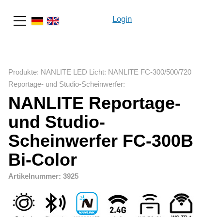
Login
Suche
Produkte
:
NANLITE LED Licht
:
NANLITE FC-300/500/720
Reportage- und Studio-Scheinwerfer
:
NANLITE Reportage-
und Studio-
Scheinwerfer FC-300B
Bi-Color
Artikelnummer: 3925