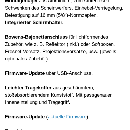
Montagebügel
aus Aluminium, zum stufenlosen
Schwenken des Scheinwerfers. Einhebel-Verriegelung.
Befestigung auf 16 mm (5/8“)-Normzapfen.
Integrierter Schirmhalter.
Bowens-Bajonettanschluss
für lichtformendes
Zubehör, wie z. B. Reflektor (inkl.) oder Softboxen,
Fresnel-Vorsatz, Projektionsvorsätze, usw. (jeweils
optionales Zubehör).
Firmware-Update
über USB-Anschluss.
Leichter Tragekoffer
aus geschäumtem,
stoßabsorbierendem Kunststoff. Mit passgenauer
Inneneinteilung und Tragegriff.
Firmware-Update
(
a
ktuelle Firmware
).