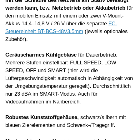
mit der Schlaufe des Netzteils am Stativ befestigt
werden kann,
bzw.
Netzbetrieb oder
Akkubetrieb
für
den mobilen Einsatz mit einem oder zwei V-Mount-
Akkus 14,4–14,8 V / 26 V über die separate
FC-
Steuereinheit BT-BCS-48V3.5mm
(jeweils optionales
Zubehör).
Geräuscharmes Kühlgebläse
für Dauerbetrieb.
Mehrere Stufen einstellbar: FULL SPEED, LOW
SPEED, OFF und SMART (hier wird die
Lüftergeschwindigkeit automatisch in Abhängigkeit von
der Umgebungstemperatur geregelt). Durchschnittlich
nur 23 dBA im SMART-Modus. Auch für
Videoaufnahmen im Nahbereich.
Robustes Kunststoffgehäuse,
schwarz/silbern mit
blauen Zierelementen und Schwenk-/Tragegriff.