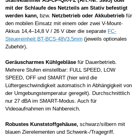
Stativklammer AS-CP-QR-FZ (Art.-Nr. 3995) oder
mit der Schlaufe des Netzteils am Stativ befestigt
werden kann,
bzw.
Netzbetrieb oder
Akkubetrieb
für
den mobilen Einsatz mit einem oder zwei V-Mount-
Akkus 14,4–14,8 V / 26 V über die separate
FC-
Steuereinheit BT-BCS-48V3.5mm
(jeweils optionales
Zubehör).
Geräuscharmes Kühlgebläse
für Dauerbetrieb.
Mehrere Stufen einstellbar: FULL SPEED, LOW
SPEED, OFF und SMART (hier wird die
Lüftergeschwindigkeit automatisch in Abhängigkeit von
der Umgebungstemperatur geregelt). Durchschnittlich
nur 27 dBA im SMART-Modus. Auch für
Videoaufnahmen im Nahbereich.
Robustes Kunststoffgehäuse,
schwarz/silbern mit
blauen Zierelementen und Schwenk-/Tragegriff.