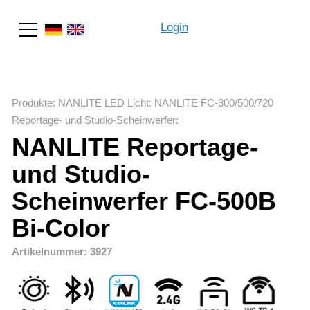
Login
Suche
Produkte
:
NANLITE LED Licht
:
NANLITE FC-300/500/720
Reportage- und Studio-Scheinwerfer
:
NANLITE Reportage-
und Studio-
Scheinwerfer FC-500B
Bi-Color
Artikelnummer: 3927