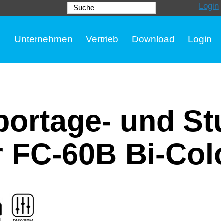
Login
Suche
s
Unternehmen
Vertrieb
Download
Login
ortage- und St
 FC-60B Bi-Col