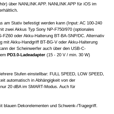
ehör) über NANLINK APP. NANLINK APP für iOS im
rhältlich.
as am Stativ befestigt werden kann (Input: AC 100-240
it zwei Akkus Typ Sony NP-F750/970 (optionales
BG-FZ60 oder Akku-Halterung BT-BA-SNP/DC. Alternativ
ng mit Akku-Handgriff BT-BG-V oder Akku-Halterung
 kann der Scheinwerfer auch über den USB-C-
inem
PD3
.0-Ladeadapter
(15 - 20 V / min. 30 W)
 Mehrere Stufen einstellbar: FULL SPEED, LOW SPEED,
it automatisch in Abhängigkeit von der
h nur 20 dBA im SMART-Modus. Auch für
it blauen Dekorelementen und Schwenk-/Tragegriff.