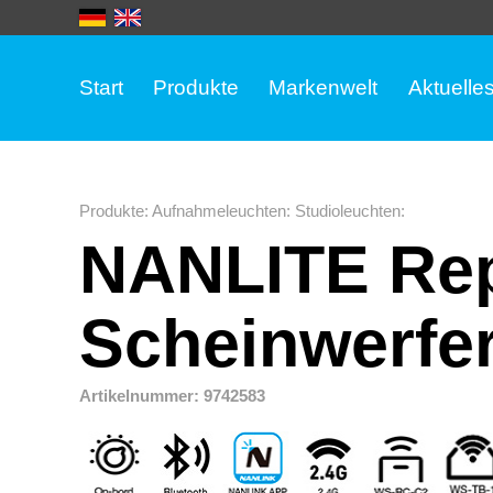
Start
Produkte
Markenwelt
Aktuelle
Produkte
:
Aufnahmeleuchten
:
Studioleuchten
:
NANLITE Rep
Scheinwerfer
Artikelnummer: 9742583