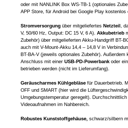
oder mit NANLINK Box WS-TB-1 (optionales Zub
APP Store, für Android bei Google Play kostenlos e
Stromversorgung
über mitgeliefertes
Netzteil
, d
V, 50/60 Hz, Output: DC 15 V, 6 A).
Akkubetrieb
m
Zubehör) über mitgelieferten Akku-Handgriff BT-
auch mit V-Mount-Akku 14,4 – 14,8 V in Verbindu
BT-BA-V (jeweils optionales Zubehör). Außerdem
Anschluss mit einer
USB-PD-Powerbank
oder e
betrieben werden (nicht im Lieferumfang).
Geräuscharmes Kühlgebläse
für Dauerbetrieb.
OFF und SMART (hier wird die Lüftergeschwindigke
Umgebungstemperatur geregelt). Durchschnittlic
Videoaufnahmen im Nahbereich.
Robustes Kunststoffgehäuse,
schwarz/silbern m