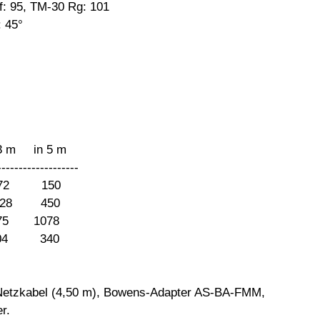
f: 95, TM-30 Rg: 101
: 45°
in 5 m
-------------------
 372 150
1228 450
75 1078
904 340
, Netzkabel (4,50 m), Bowens-Adapter AS-BA-FMM,
r.