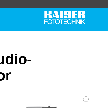
udio-
or