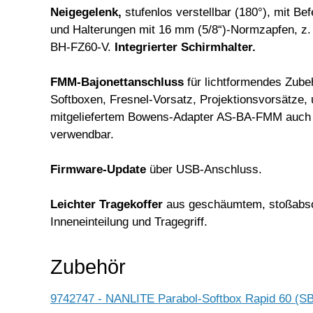
Neigegelenk,
stufenlos verstellbar (180°), mit Be
und Halterungen mit 16 mm (5/8“)-Normzapfen, z.
BH-FZ60-V.
Integrierter Schirmhalter.
FMM-Bajonettanschluss
für lichtformendes Zube
Softboxen, Fresnel-Vorsatz, Projektionsvorsätze, u
mitgeliefertem Bowens-Adapter AS-BA-FMM auch
verwendbar.
Firmware-Update
über USB-Anschluss.
Leichter Tragekoffer
aus geschäumtem, stoßabso
Inneneinteilung und Tragegriff.
Zubehör
9742747 - NANLITE Parabol-Softbox Rapid 60 (