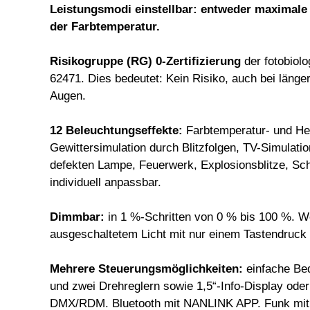
Leistungsmodi einstellbar: entweder maximale H
der Farbtemperatur.
Risikogruppe (RG) 0-Zertifizierung
der fotobio
62471. Dies bedeutet: Kein Risiko, auch bei länger
Augen.
12 Beleuchtungseffekte
:
Farbtemperatur- und Hell
Gewittersimulation durch Blitzfolgen, TV-Simulation
defekten Lampe, Feuerwerk, Explosionsblitze, Sch
individuell anpassbar.
Dimmbar:
in 1 %-Schritten von 0 % bis 100 %. We
ausgeschaltetem Licht mit nur einem Tastendruck
Mehrere Steuerungsmöglichkeiten:
einfache Bed
und zwei Drehreglern sowie 1,5“-Info-Display ode
DMX/RDM. Bluetooth mit NANLINK APP. Funk mit